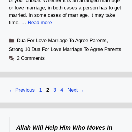
of your choice. Whether it is an arranged marriage
or love marriage, in both cases a person has to get
married. In some cases of marriage, it may take
time. …
Read more
Categories
Dua For Love Marriage To Agree Parents
,
Strong 10 Dua For Love Marriage To Agree Parents
2 Comments
Page
Page
Page
Page
←
Previous
1
2
3
4
Next
→
Allah Will Help Him Who Moves In