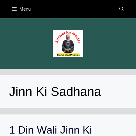
Skip
Menu
to
content
Jinn Ki Sadhana
1 Din Wali Jinn Ki