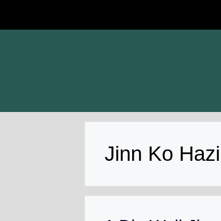
Skip
to
content
Jinn Ko Haz