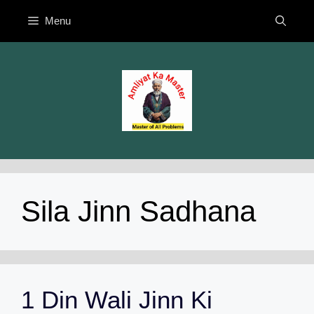
Skip
Menu
to
content
Sila Jinn Sadhana
1 Din Wali Jinn Ki