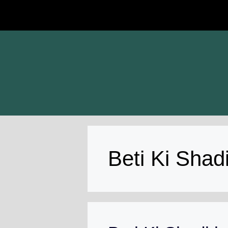
Skip
to
content
Beti Ki Shad