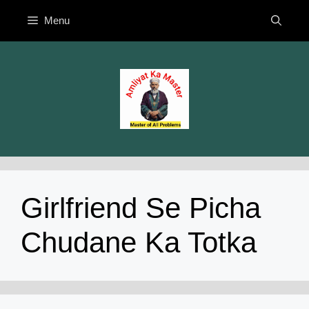
Skip
Menu
to
content
Girlfriend Se Picha
Chudane Ka Totka