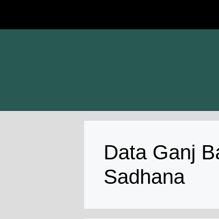
Skip
to
content
Data Ganj B
Sadhana