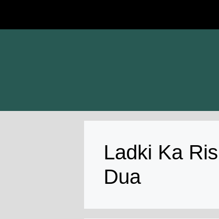
Skip
to
content
Ladki Ka Ri
Dua