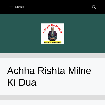
Skip
Menu
to
content
Achha Rishta Milne
Ki Dua