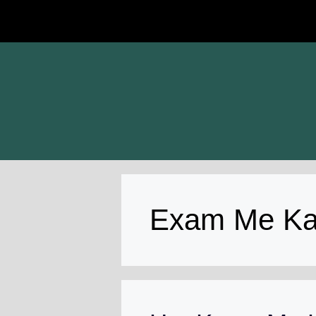
Skip
to
content
Exam Me Ka