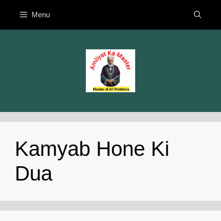
Skip
Menu
to
content
Kamyab Hone Ki
Dua