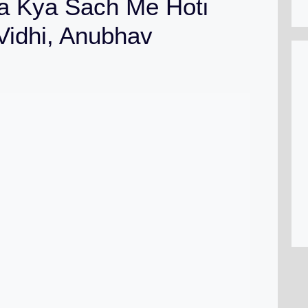
a Kya Sach Me Hoti
 Vidhi, Anubhav