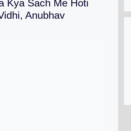
a Kya Sach Me Hoti
 Vidhi, Anubhav