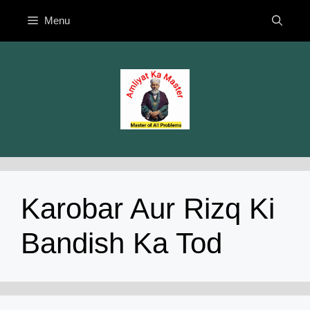
Skip
Menu
to
content
Karobar Aur Rizq Ki
Bandish Ka Tod