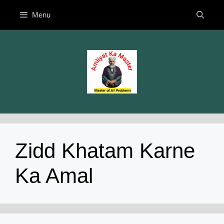
Skip
Menu
to
content
Zidd Khatam Karne
Ka Amal