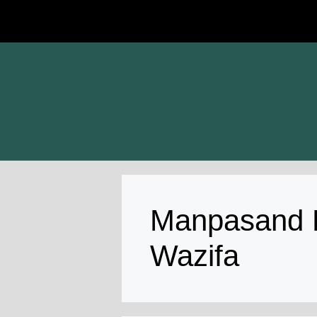
Skip
to
content
Manpasand K
Wazifa