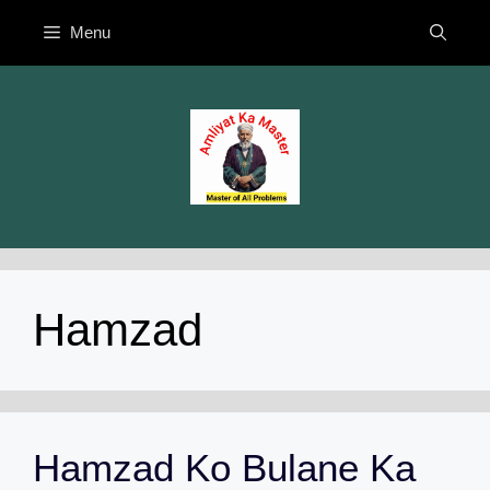
Skip
Menu
to
content
Hamzad
Hamzad Ko Bulane Ka