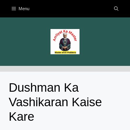
Skip
Menu
to
content
Dushman Ka
Vashikaran Kaise
Kare