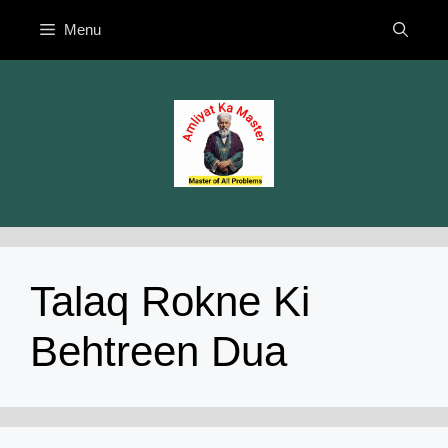
Skip
Menu
to
content
Talaq Rokne Ki
Behtreen Dua