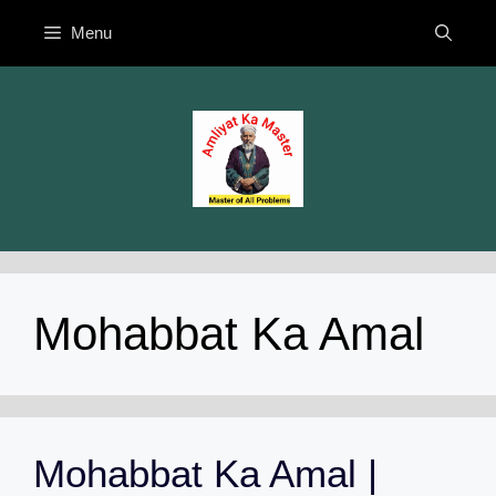
Skip
Menu
to
content
Mohabbat Ka Amal
Mohabbat Ka Amal |